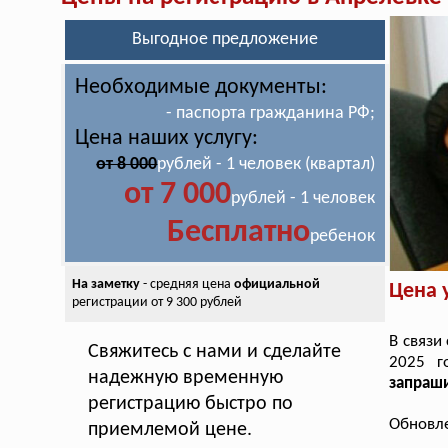
Выгодное предложение
Необходимые документы:
- паспорта гражданина РФ;
Цена наших услугу:
от 8 000
рублей - 1 человек (квартал)
от 7 000
рублей - 1 человек
Бесплатно
ребенок
На заметку
- средняя цена
официальной
Цена 
регистрации от 9 300 рублей
В связи
Свяжитесь с нами и сделайте
2025 г
надежную временную
запраши
регистрацию быстро по
Обновле
приемлемой цене.