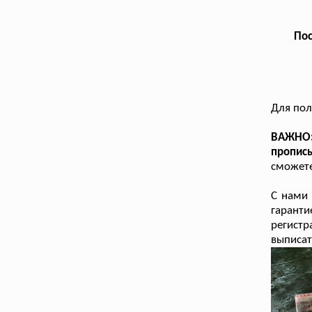
Пос
Для пол
ВАЖНО:
пропис
сможете
С нами
гарант
регист
выписат