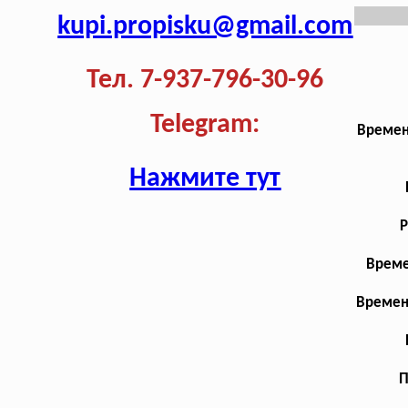
kupi.propisku@gmail.com
Тел. 7-937-796-30-96
Telegram:
Времен
Нажмите тут
Р
Време
Времен
П