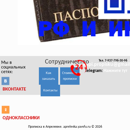
Сотрудничество
Тел. 7-937-796-30-96
Мы в
kupi.propisku@gmai
социальных
Telegram:
Нажмите тут
сетях:
Как
Стоимость
заказать
прописки
ВКОНТАКТЕ
Контакты
ОДНОКЛАССНИКИ
Прописка в Апрелевке. aprelevka.yavvfu.ru © 2026